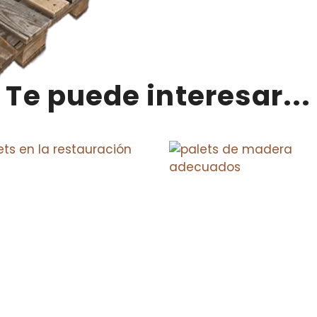
Te puede interesar...
s en la restauración,
ación sostenible
Elegir los palets de ma
 se trata de dotar de
adecuados para tu ne