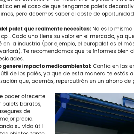
tico en el caso de que tengamos palets decorativo
uimos, pero debemos saber el coste de oportunidad
 del palet que realmente necesitas:
No es lo mismo 
et cp… Cada uno tiene su valor en el mercado, ya q
é en la industria (por ejemplo, el europalet es el má
variará). Te recomendamos que te informes bien d
esidades.
o genere impacto medioambiental:
Confía en las e
a útil de los palés, ya que de esta manera te está
ación que, además, repercutirán en un ahorro de ga
e poder ofrecerte
palets baratos,
 asegures de
mejor precio.
ndo su vida útil
tos objetos tanto