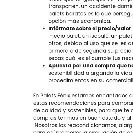
transporten, un accidente domés
palets baratos es lo que perseg
opción más económica.
Infórmate sobre el precio/valor
medio palet, un isopalé, un pal
otros, debido al uso que se les d
primera o de segunda su precio 
sepas cuál es el cumple tus nec
Apuesta por una compra que n
sostenibilidad alargando la vid
procedimientos en su comercializ
En Palets Fénix estamos encantados d
estas recomendaciones para comprar 
de calidad y sostenibles, para que te
compras tarimas en buen estado y al 
Nosotros los reacondicionamos, alarga
para así promover la circulación de es