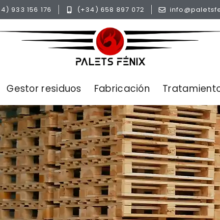
4) 933 156 176
(+34) 658 897 072
info@paletsf
Gestor residuos
Fabricación
Tratamiento