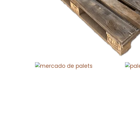
Fluctuaciones en el
Palet
mercado de palets
innov
En el dinámico mundo de la compra
Cuando