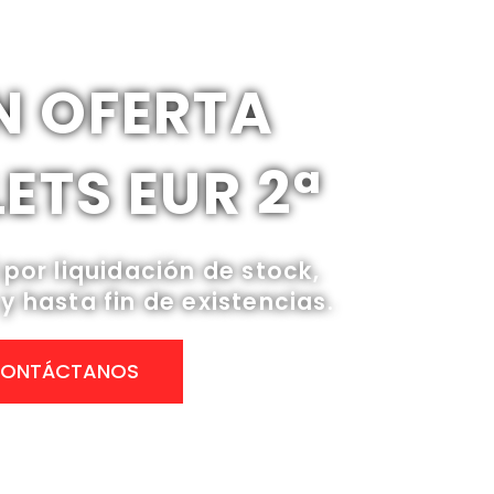
N OFERTA
ETS EUR 2ª
 por liquidación de stock,
y hasta fin de existencias.
ONTÁCTANOS