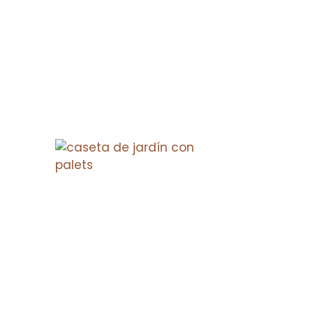
dera
8 pasos para construir una
gocio
caseta de jardín con palets