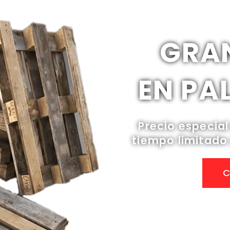
GRA
EN PAL
Precio especial
tiempo limitado 
C