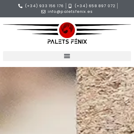
(+34) 933 156 176
(+34) 658 897 072
info@paletsfenix.es