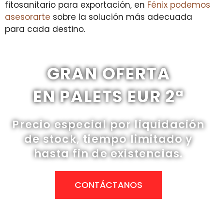
fitosanitario para exportación, en
Fénix podemos
asesorarte
sobre la solución más adecuada
para cada destino.
GRAN OFERTA
EN PALETS EUR 2ª
Precio especial por liquidación
de stock, tiempo limitado y
hasta fin de existencias.
CONTÁCTANOS