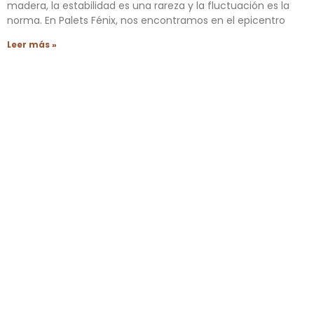
madera, la estabilidad es una rareza y la fluctuación es la
norma. En Palets Fénix, nos encontramos en el epicentro
Leer más »
Palets en la restauración, innovación sostenible
Cuando se trata de dotar de personalidad y sostenibilidad a
tu bar o restaurante, no hay nada como considerar la
tendencia en auge de palets en la restauración. Estos