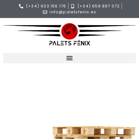
(+34) 933 156 176
(+34) 658 897 072
info@paletsfenix.es
CATÀLEG
Palets de Fusta