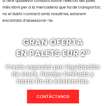
Si tens qualsevol consulta sobre l’elecció del palet
més idoni per a la mercaderia que ha de transportar,
no el dubti i contacti amb nosaltres, estarem
encantats d’assessorar-te.
GRAN OFERTA
EN PALETS EUR 2ª
Precio especial por liquidación
de stock, tiempo limitado y
hasta fin de existencias.
CONTÁCTANOS