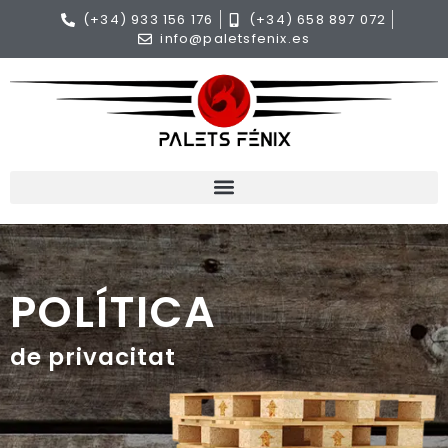
(+34) 933 156 176
(+34) 658 897 072
info@paletsfenix.es
POLÍTICA
de privacitat