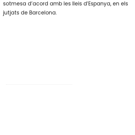
sotmesa d’acord amb les lleis d’Espanya, en els
jutjats de Barcelona.
Direcciones
Carretera de Múrcia, 37
​Polígon Industrial Fonollars
08830 SANT BOI DE LLOBREGAT
Barcelona
Carrer Química, 7-12
​Polígon Industrial Castellbisbal
08755 CASTELLBISBAL
Barcelona
Contactanos
(+34) 933 156 176