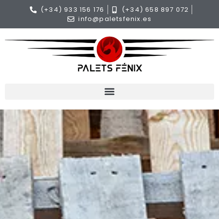
(+34) 933 156 176
(+34) 658 897 072
info@paletsfenix.es