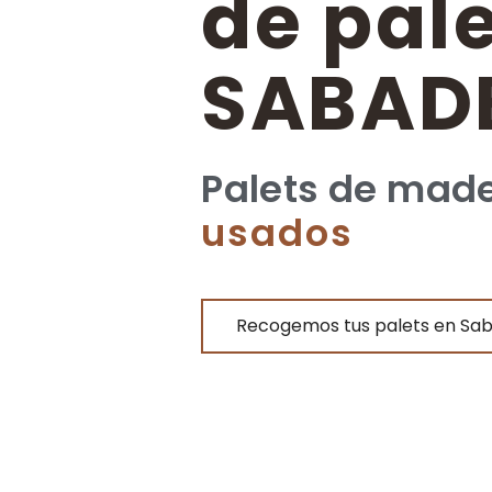
de pal
SABAD
Palets de mad
usados
Recogemos tus palets en Sab