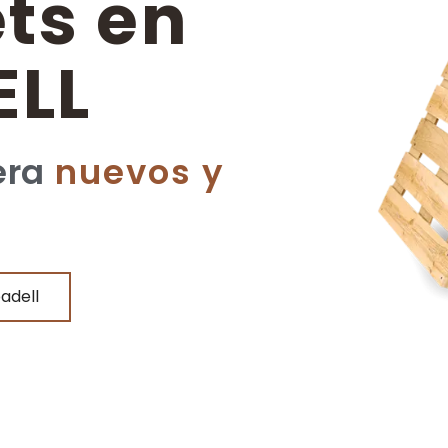
ets en
ELL
era
nuevos y
adell