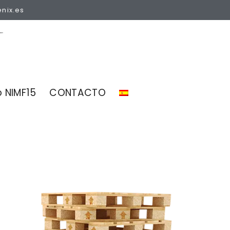
enix.es
 NIMF15
CONTACTO