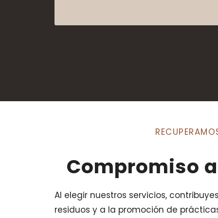
A
l
t
e
r
n
a
t
i
RECUPERAMO
v
e
Compromiso a
:
Al elegir nuestros servicios, contribuy
residuos y a la promoción de práctic