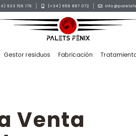
4) 933 156 176
(+34) 658 897 072
info@paletsf
Gestor residuos
Fabricación
Tratamiento
a Venta