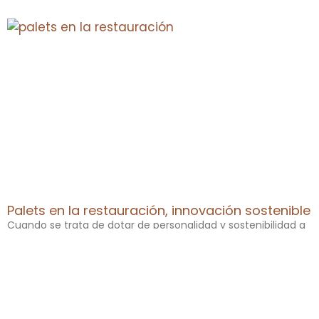
Palets en la restauración, innovación sostenible
Cuando se trata de dotar de personalidad y sostenibilidad a
tu bar o restaurante, no hay nada como considerar la
tendencia en auge de palets en la restauración. Estos
versátiles elementos de
Leer más »