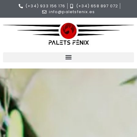
(+34) 933 156 176
(+34) 658 897 072
info@paletsfenix.es